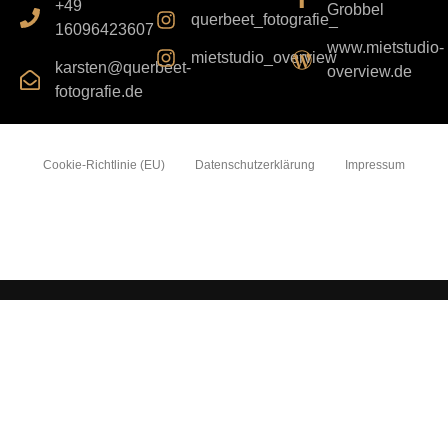
+49
Grobbel
querbeet_fotografie_
16096423607
www.mietstudio-
mietstudio_overview
karsten@querbeet-
overview.de
fotografie.de
Cookie-Richtlinie (EU)
Datenschutzerklärung
Impressum