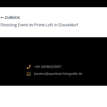
ZURÜCK
Shooting Event im Prime Loft in Düsseldorf
+49 16096423607
karsten@querbeet-fotografie.de