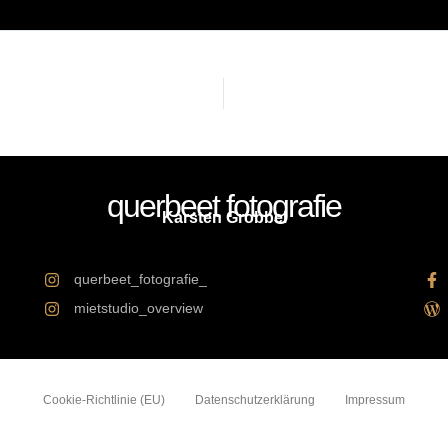
querbeet fotografie
Karsten Grobbel
querbeet_fotografie_
mietstudio_overview
Cookie-Richtlinie (EU)
Datenschutzerklärung
Impressum