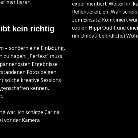
perimentieren.
experimentiert. Weiterhin k
Reflektieren, ein Wählschei
zum Einsatz. Kombiniert wur
coolen Hippi Outfit und eine
bt kein richtig
(im Umbau befindliche) Woh
lm – sondern eine Einladung,
n zu haben. „Perfekt“ muss
e spannendsten Ergebnisse
ntstandenen Fotos zeigen
t solche kreative Sessions
Eigenschaften kennen,
t.
ing war. Ich schätze Carina
el vor der Kamera.